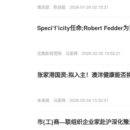
南风窗
陈信聪
2026-01-29 02:15:21
Speci‘f’icity任命;Robert Fed
北晚新视觉网
马家辉
2026-02-02 19:52:21
张家港国资:拟入主！澳洋健康能否
未来网
马家辉
2026-02-04 10:32:21
市{工}商—联组织企业家赴沪深化豫