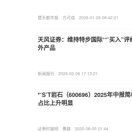
楚天都市报
方可成
2026-01-26 08:42:21
天风证券：维持特步国际‘“’买入”
外产品
新闻报刊
2026-02-06 17:13:21
*‘S’T岩石（600696）2025年
占比上升明显
证券时报网
曹晨
2025-08-05 21:44