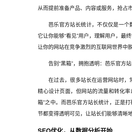
从而提前准备产品、内容或服务，抢占
芭乐官方站长统计，不仅仅是一个数
它让你能够“看见”用户，理解用户，最终
让你的网站在竞争激烈的互联网世界中
告别“黑箱”，拥抱透明：芭乐官方
在过去，很多站长在运营网站时，常
精心设计页面，但网站的流量和转化率
箱”之中。而芭乐官方站长统计，正是打
节都变得透明可见，让站长们能够清晰
SEO优化，从数据分析开始