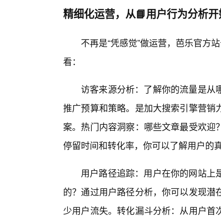
精细化运营，从📘用户行为分析开
不再是“凭感觉”做运营，芭乐官方
看：
访客来源分析：了解你的流量是从
推广预算和策略。是加大搜索引擎营销
案。热门内容洞察：哪些文章最受欢迎
停留时间和转化率，你可以了解用户的
用户路径追踪：用户在你的网站上
的？通过用户路径分析，你可以发现潜
少用户流失。转化漏斗分析：从用户首