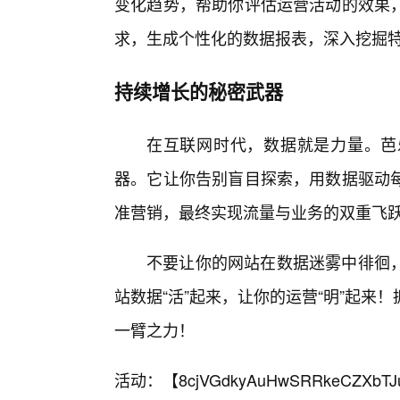
变化趋势，帮助你评估运营活动的效果
求，生成个性化的数据报表，深入挖掘
持续增长的秘密武器
在互联网时代，数据就是力量。芭
器。它让你告别盲目探索，用数据驱动
准营销，最终实现流量与业务的双重飞
不要让你的网站在数据迷雾中徘徊，
站数据“活”起来，让你的运营“明”起
一臂之力！
活动：【
8cjVGdkyAuHwSRRkeCZXbTJ